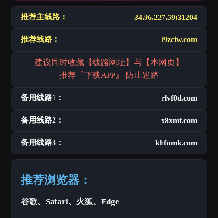
推荐主线路：
34.96.227.59:31204
推荐线路：
i9zciw.com
建议同时收藏【线路网址】与【本网页】
推荐『下载APP』 防止迷路
备用线路1：
rlvf0d.com
备用线路2：
x8xmt.com
备用线路3：
khfnmk.com
推荐浏览器：
谷歌、Safari、火狐、Edge