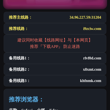
推荐主线路：
34.96.227.59:31204
推荐线路：
i9zciw.com
建议同时收藏【线路网址】与【本网页】
推荐『下载APP』 防止迷路
备用线路1：
rlvf0d.com
备用线路2：
x8xmt.com
备用线路3：
khfnmk.com
推荐浏览器：