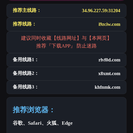
推荐主线路：
34.96.227.59:31204
推荐线路：
i9zciw.com
建议同时收藏【线路网址】与【本网页】
推荐『下载APP』 防止迷路
备用线路1：
rlvf0d.com
备用线路2：
x8xmt.com
备用线路3：
khfnmk.com
推荐浏览器：
谷歌、Safari、火狐、Edge