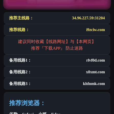
推荐主线路：
34.96.227.59:31204
推荐线路：
i9zciw.com
建议同时收藏【线路网址】与【本网页】
推荐『下载APP』 防止迷路
备用线路1：
rlvf0d.com
备用线路2：
x8xmt.com
备用线路3：
khfnmk.com
推荐浏览器：